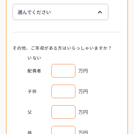
選んでください
〜299万円
300万円〜
その他、ご年収がある方は
いらっしゃいますか？
400万円〜
いない
500万円〜
万円
配偶者
600万円〜
700万円〜
万円
子供
800万円〜
900万円〜
万円
父
1,000万円〜
万円
母