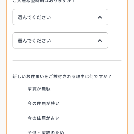
ご入居希望時期は
ありますか？
選んでください
今年
選んでください
来年
来年以降
1月ごろ
2月ごろ
新しいお住まいを
ご検討される理由は
何ですか？
3月ごろ
家賃が無駄
4月ごろ
5月ごろ
今の住居が狭い
6月ごろ
今の住居が古い
7月ごろ
8月ごろ
子供・家族のため